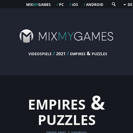
mix
my
games
pc
os
android
/
/
i
/
DE
videospiele
/
/
empires & puzzles
2021
empires &
puzzles
freies spiel
android
|