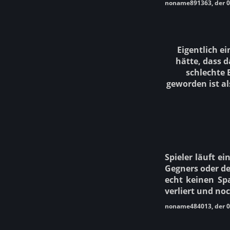
noname891363, der 0
Eigentlich ei
hätte, dass d
schlechte 
geworden ist als
Spieler läuft e
Gegners oder de
echt keinen Sp
verliert und n
noname484013, der 0