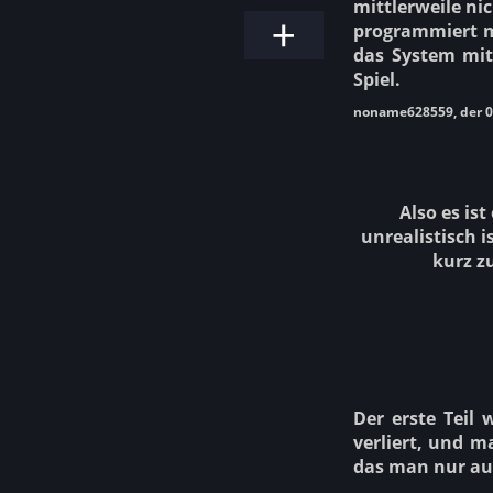
mittlerweile nic
programmiert ma
das System mit
Spiel.
noname628559, der 0
Also es is
unrealistisch 
kurz z
Der erste Teil 
verliert, und m
das man nur auf