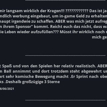
 mir langsam wirklich der Kragen!!! ???????????? Das ist
endlich werbung eingebaut, um in-game Geld zu erhalt
aupt irgendwie zu schaffen. ABER was mich jetzt aufreg
on ihrem Sponsor" kommt. Reicht euch das nicht, dass w
ie Leben wieder aufzufüllen??? Müsst ihr wirklich noc
mich ge
________________________________________________
 Spaß und von den Spielen her relativ realistisch. ABER 
en Ball annimmt und dort trotzdem steht abgewehrt un
art sehr komische Bewegung macht .Er Sprint nach ob
ks .Deshalb großzügige 3 Sterne
8/06/2021
________________________________________________