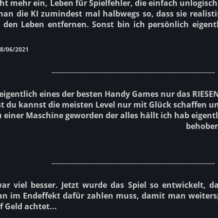
ht mehr ein, Leben für Spielfehler, die einfach unlogisch
n die KI zumindest mal halbwegs so, dass sie realisti
 den Leben entfernen. Sonst bin ich persönlich eigent
8/06/2021
________________________________________________
t eigentlich eines der besten Handy Games nur das RIESEN
ist du kannst die meisten Level nur mit Glück schaffen 
u einer Maschine geworden der alles hällt ich hab eigentl
behoben 
________________________________________________
war viel besser. Jetzt wurde das Spiel so entwickelt, 
an im Endeffekt dafür zahlen muss, damit man weitersp
 Geld achtet...