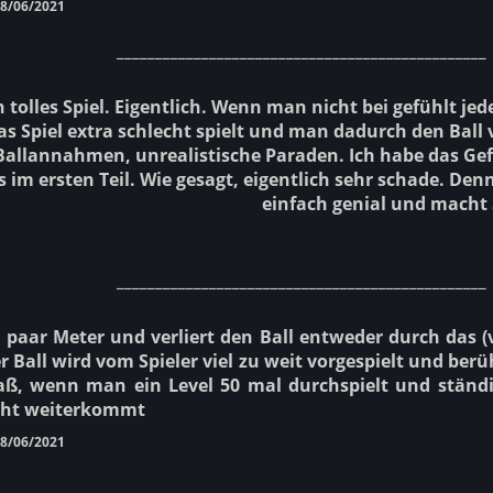
8/06/2021
________________________________________________
n tolles Spiel. Eigentlich. Wenn man nicht bei gefühlt je
as Spiel extra schlecht spielt und man dadurch den Ball
Ballannahmen, unrealistische Paraden. Ich habe das Ge
 im ersten Teil. Wie gesagt, eigentlich sehr schade. Denn
einfach genial und macht 
________________________________________________
in paar Meter und verliert den Ball entweder durch das (
r Ball wird vom Spieler viel zu weit vorgespielt und ber
aß, wenn man ein Level 50 mal durchspielt und ständ
ocht weiterkommt
8/06/2021
________________________________________________