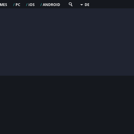
mes
pc
os
android
/
/
i
/
DE