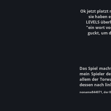
Ok jetzt platzt
sie haben 
LEVELS überh
"ein wort v
guckt, um d
Das Spiel macht
mein Spieler d
allem der Torw
dessen nach lin
noname844071, der 0