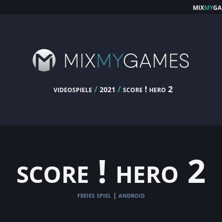
mix
my
ga
videospiele
/
/
score ! hero 2
2021
score ! hero 2
freies spiel
android
|