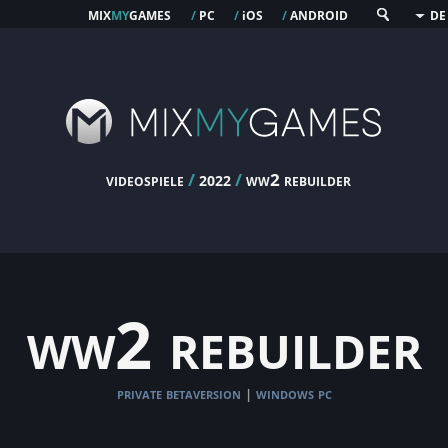
mix
my
games
pc
os
android
/
/
i
/
DE
videospiele
/
/
ww2 rebuilder
2022
ww2 rebuilder
private betaversion
windows pc
|