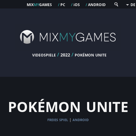
mix
my
games
pc
os
android
/
/
i
/
DE
videospiele
/
/
pokémon unite
2022
pokémon unite
freies spiel
android
|