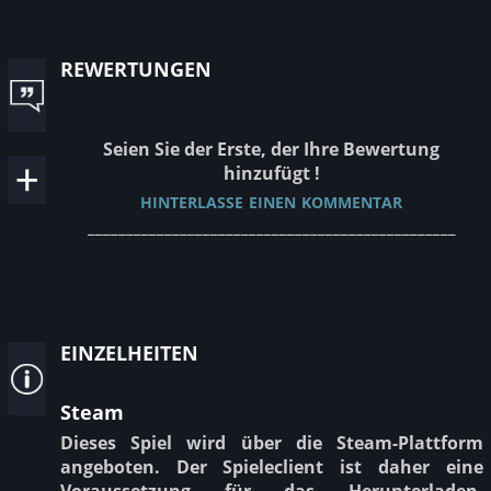
rewertungen
Seien Sie der Erste, der Ihre Bewertung
hinzufügt !
hinterlasse einen kommentar
________________________________________________
einzelheiten
Steam
Dieses Spiel wird über die Steam-Plattform
angeboten. Der Spieleclient ist daher eine
Voraussetzung für das Herunterladen,