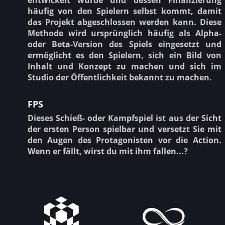
häufig von den Spielern selbst kommt, damit
das Projekt abgeschlossen werden kann. Diese
Methode wird ursprünglich häufig als Alpha-
oder Beta-Version des Spiels eingesetzt und
ermöglicht es den Spielern, sich ein Bild von
Inhalt und Konzept zu machen und sich im
Studio der Öffentlichkeit bekannt zu machen.
FPS
Dieses Schieß- oder Kampfspiel ist aus der Sicht
der ersten Person spielbar und versetzt Sie mit
den Augen des Protagonisten vor die Action.
Wenn er fällt, wirst du mit ihm fallen...?