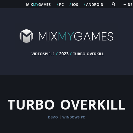
mix
my
games
pc
os
android
/
/
i
/
DE
videospiele
/
/
turbo overkill
2023
turbo overkill
demo
windows pc
|