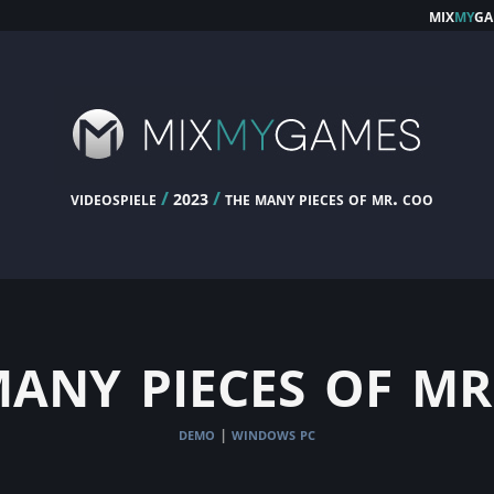
mix
my
ga
videospiele
/
/
the many pieces of mr. coo
2023
many pieces of mr
demo
windows pc
|