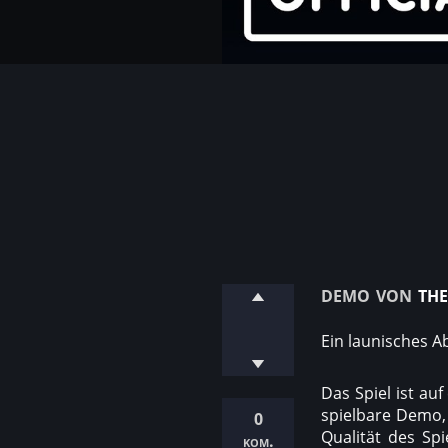
demo von
the
Ein launisches A
Das Spiel ist au
spielbare Demo, 
0
Qualität des Sp
kom.