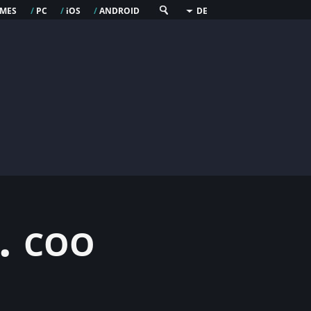
mes
pc
os
android
/
/
i
/
DE
. coo