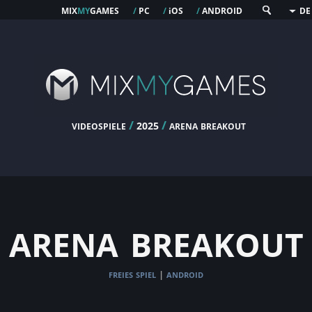
mix
my
games
pc
os
android
/
/
i
/
DE
videospiele
/
/
arena breakout
2025
arena breakout
freies spiel
android
|