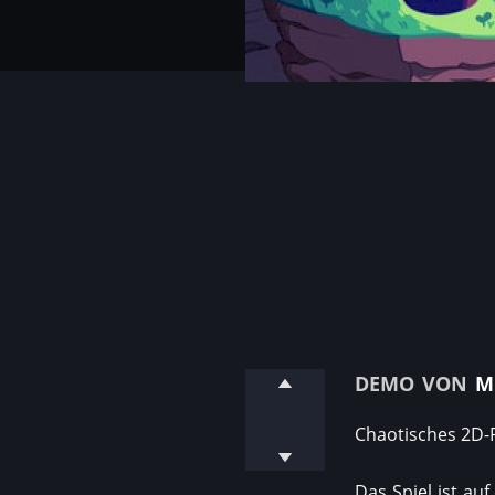
demo von
m
Chaotisches 2D-P
Das Spiel ist au