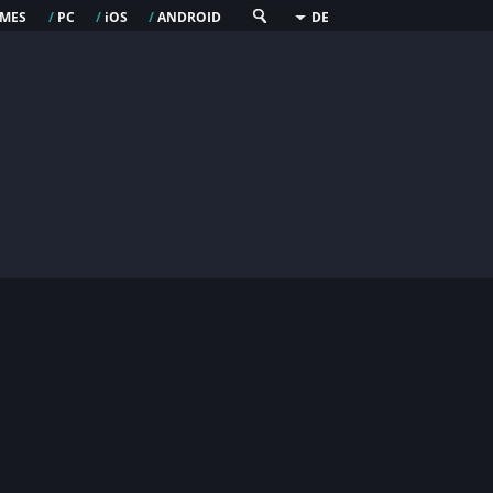
mes
pc
os
android
/
/
i
/
DE