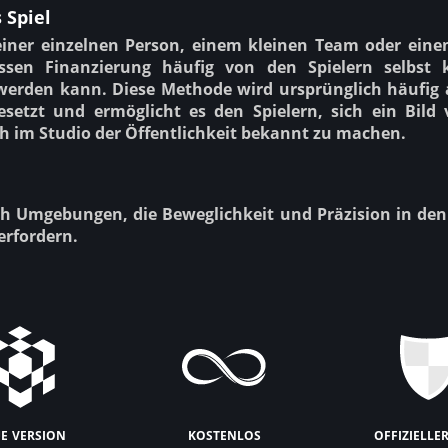
 Spiel
 einer einzelnen Person, einem kleinen Team oder eine
sen Finanzierung häufig von den Spielern selbst 
werden kann. Diese Methode wird ursprünglich häufig a
gesetzt und ermöglicht es den Spielern, sich ein Bil
 im Studio der Öffentlichkeit bekannt zu machen.
rch Umgebungen, die Beweglichkeit und Präzision in d
erfordern.
e version
kostenlos
offizielle