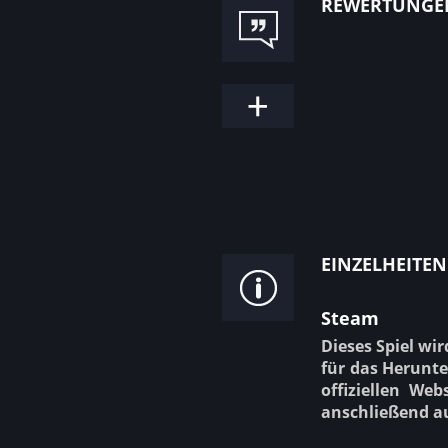
rewertunge
einzelheiten
Steam
Dieses Spiel wi
für das Herunter
offiziellen We
anschließend a