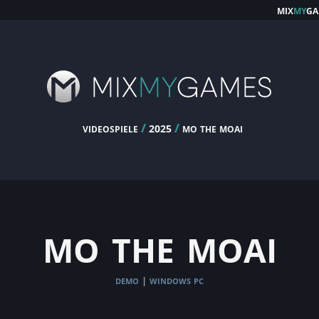
mix
my
ga
videospiele
/
/
mo the moai
2025
mo the moai
demo
windows pc
|