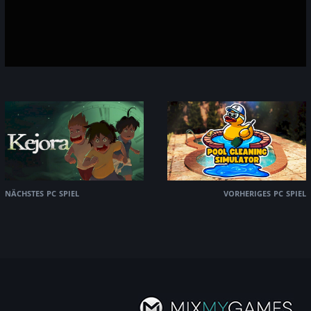
nächstes pc spiel
vorheriges pc spiel