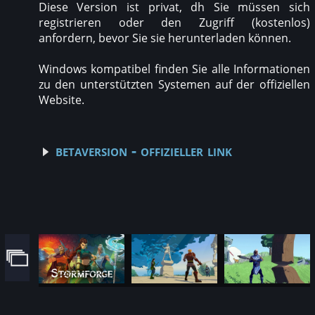
Diese Version ist privat, dh Sie müssen sich
registrieren oder den Zugriff (kostenlos)
anfordern, bevor Sie sie herunterladen können.
Windows kompatibel finden Sie alle Informationen
zu den unterstützten Systemen auf der offiziellen
Website.
betaversion - offizieller link