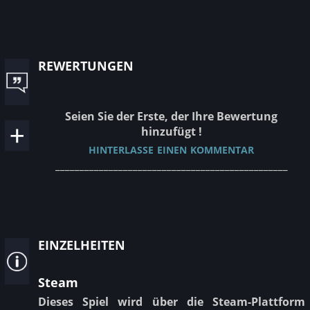
rewertungen
Seien Sie der Erste, der Ihre Bewertung
hinzufügt !
hinterlasse einen kommentar
________________________________________________
einzelheiten
Steam
Dieses Spiel wird über die Steam-Plattform