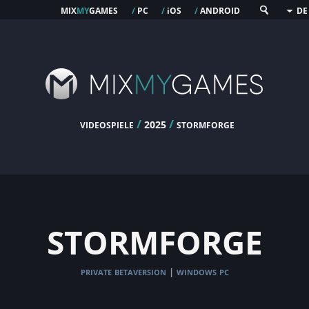
mix
my
games
pc
os
android
/
/
i
/
DE
videospiele
/
/
stormforge
2025
stormforge
private betaversion
windows pc
|